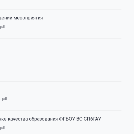
едении мероприятия
pdf
а
а:
pdf
нке качества образования ФГБОУ ВО СПбГАУ
pdf