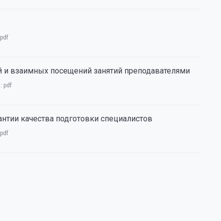
pdf
 и взаимных посещений занятий преподавателями
а:
pdf
антии качества подготовки специалистов
pdf