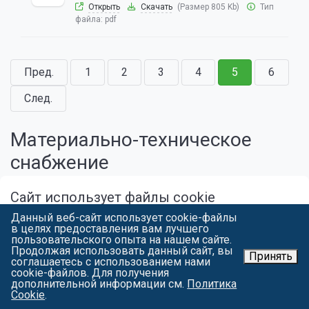
Открыть
Скачать
(Размер 805 Kb)
Тип
файла:
pdf
Пред.
1
2
3
4
5
6
След.
Материально-техническое
снабжение
Сайт использует файлы cookie
Положение о комиссии по
Данный веб-сайт использует cookie-файлы
Продолжая работу с spbgau.ru, вы подтверждаете использование
осуществлению закупок ФГБОУ ВО
в целях предоставления вам лучшего
сайтом cookie вашего браузера с целью улучшить предложения и
СПбГАУ
пользовательского опыта на нашем сайте.
сервис на основе ваших предпочтений и интересов. Вы можете
Продолжая использовать данный сайт, вы
ознакомиться
с условиями и принципами их обработки. Вы можете
Принять
Открыть
Скачать
(Размер 9881 Kb)
соглашаетесь с использованием нами
запретить сохранение cookie в настройках своего браузера.
Тип файла:
pdf
cookie-файлов. Для получения
дополнительной информации см.
Политика
Я СОГЛАСЕН
Cookie
.
Положение о закупочной