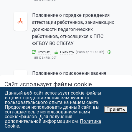
Положение о порядке проведения
аттестации работников, занимающих
должности педагогических
работников, относящихся к ППС
ФГБОУ ВО СПбГАУ
Открыть
Скачать
(Размер 2175 Kb)
Тип файла:
pdf
Положение о присвоении звания
Почетного профессора ФГБОУ ВО
Сайт использует файлы cookie
СПбГАУ
Данный веб-сайт использует cookie-файлы
Продолжая работу с spbgau.ru, вы подтверждаете использование
Открыть
Скачать
(Размер 820 Kb)
Тип
в целях предоставления вам лучшего
сайтом cookie вашего браузера с целью улучшить предложения и
файла:
pdf
пользовательского опыта на нашем сайте.
сервис на основе ваших предпочтений и интересов. Вы можете
Продолжая использовать данный сайт, вы
ознакомиться
с условиями и принципами их обработки. Вы можете
Принять
соглашаетесь с использованием нами
запретить сохранение cookie в настройках своего браузера.
cookie-файлов. Для получения
Положение о порядке замещения
дополнительной информации см.
Политика
Я СОГЛАСЕН
должностей педагогических
Cookie
.
работников, относящихся к