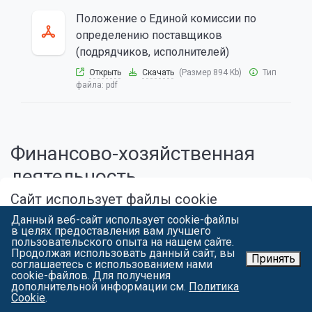
Положение о Единой комиссии по
определению поставщиков
(подрядчиков, исполнителей)
Открыть
Скачать
(Размер 894 Kb)
Тип
файла:
pdf
Финансово-хозяйственная
деятельность
Сайт использует файлы cookie
Учетная политика целей
Данный веб-сайт использует cookie-файлы
Продолжая работу с spbgau.ru, вы подтверждаете использование
в целях предоставления вам лучшего
сайтом cookie вашего браузера с целью улучшить предложения и
бухгалтерского учета на 2026 год
пользовательского опыта на нашем сайте.
сервис на основе ваших предпочтений и интересов. Вы можете
Продолжая использовать данный сайт, вы
Открыть
Скачать
(Размер 24547 Kb)
ознакомиться
с условиями и принципами их обработки. Вы можете
Принять
соглашаетесь с использованием нами
Тип файла:
pdf
запретить сохранение cookie в настройках своего браузера.
cookie-файлов. Для получения
дополнительной информации см.
Политика
Я СОГЛАСЕН
Cookie
.
Положение о представительских