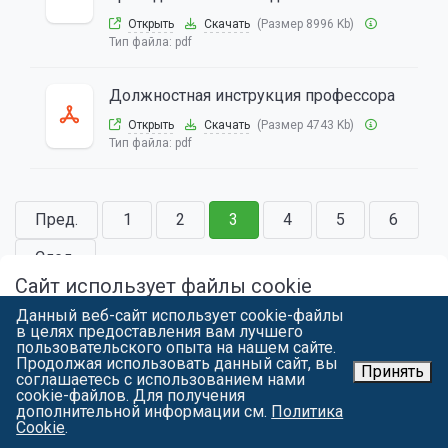
Открыть
Скачать
(Размер 8996 Kb)
Тип файла:
pdf
Должностная инструкция профессора
Открыть
Скачать
(Размер 4743 Kb)
Тип файла:
pdf
Пред.
1
2
3
4
5
6
След.
Сайт использует файлы cookie
Материально-техническое
Данный веб-сайт использует cookie-файлы
Продолжая работу с spbgau.ru, вы подтверждаете использование
в целях предоставления вам лучшего
сайтом cookie вашего браузера с целью улучшить предложения и
снабжение
пользовательского опыта на нашем сайте.
сервис на основе ваших предпочтений и интересов. Вы можете
Продолжая использовать данный сайт, вы
ознакомиться
с условиями и принципами их обработки. Вы можете
Принять
соглашаетесь с использованием нами
запретить сохранение cookie в настройках своего браузера.
cookie-файлов. Для получения
дополнительной информации см.
Положение о комиссии по
Политика
Я СОГЛАСЕН
Cookie
.
осуществлению закупок ФГБОУ ВО