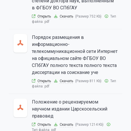
степени доктора наук, выполненным
в ФГБОУ ВО СПбГАУ
Открыть
Скачать
(Размер 752 Kb)
Тип
файла:
pdf
Порядок размещения в
информационно-
телекоммуникационной сети Интернет
на официальном сайте ФГБОУ ВО
СПбГАУ полного текста полного текста
диссертации на соискание уче
Открыть
Скачать
(Размер 811 Kb)
Тип
файла:
pdf
Положение о рецензируемом
научном издании Царскосельский
правовед
Открыть
Скачать
(Размер 1214 Kb)
Тип файла:
pdf