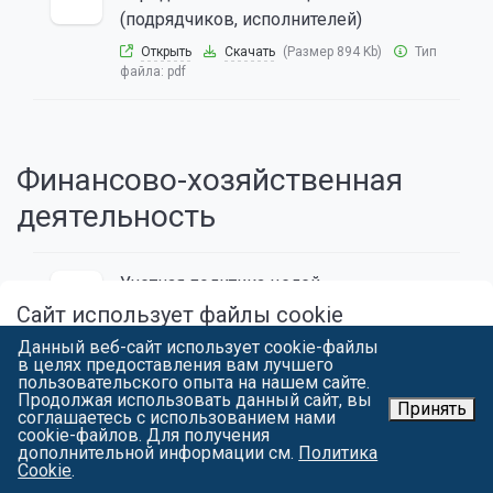
(подрядчиков, исполнителей)
Открыть
Скачать
(Размер 894 Kb)
Тип
файла:
pdf
Финансово-хозяйственная
деятельность
Учетная политика целей
бухгалтерского учета на 2026 год
Сайт использует файлы cookie
Открыть
Скачать
(Размер 24547 Kb)
Данный веб-сайт использует cookie-файлы
Продолжая работу с spbgau.ru, вы подтверждаете использование
в целях предоставления вам лучшего
Тип файла:
pdf
сайтом cookie вашего браузера с целью улучшить предложения и
пользовательского опыта на нашем сайте.
сервис на основе ваших предпочтений и интересов. Вы можете
Продолжая использовать данный сайт, вы
ознакомиться
с условиями и принципами их обработки. Вы можете
Принять
соглашаетесь с использованием нами
Положение о представительских
запретить сохранение cookie в настройках своего браузера.
cookie-файлов. Для получения
расходах
дополнительной информации см.
Политика
Я СОГЛАСЕН
Cookie
.
Открыть
Скачать
(Размер 918 Kb)
Тип