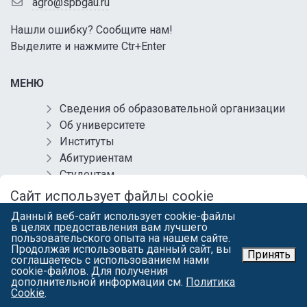
agro@spbgau.ru
Нашли ошибку? Сообщите нам!
Выделите и нажмите Ctr+Enter
МЕНЮ
Сведения об образовательной организации
Об университете
Институты
Абитуриентам
Студентам
Работникам
Сайт использует файлы cookie
Выпускникам
Данный веб-сайт использует cookie-файлы
Продолжая работу с spbgau.ru, вы подтверждаете использование
Контакты
в целях предоставления вам лучшего
сайтом cookie вашего браузера с целью улучшить предложения и
пользовательского опыта на нашем сайте.
Обращения
сервис на основе ваших предпочтений и интересов. Вы можете
Продолжая использовать данный сайт, вы
ознакомиться
с условиями и принципами их обработки. Вы можете
Принять
Противодействие коррупции
соглашаетесь с использованием нами
запретить сохранение cookie в настройках своего браузера.
cookie-файлов. Для получения
Комплексная безопасность
дополнительной информации см.
Политика
Я СОГЛАСЕН
Локальные нормативные акты
Cookie
.
Карта сайта