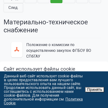
След.
Материально-техническое
снабжение
Положение о комиссии по
осуществлению закупок ФГБОУ ВО
СПбГАУ
Открыть
Скачать
(Размер 9881 Kb)
Тип файла:
pdf
Сайт использует файлы cookie
Данный веб-сайт использует cookie-файлы
Продолжая работу с spbgau.ru, вы подтверждаете использование
в целях предоставления вам лучшего
Положение о закупочной
сайтом cookie вашего браузера с целью улучшить предложения и
пользовательского опыта на нашем сайте.
сервис на основе ваших предпочтений и интересов. Вы можете
деятельности (версия 2.0 с изм. 2026
Продолжая использовать данный сайт, вы
ознакомиться
с условиями и принципами их обработки. Вы можете
Принять
соглашаетесь с использованием нами
г.)
запретить сохранение cookie в настройках своего браузера.
cookie-файлов. Для получения
дополнительной информации см.
Политика
Открыть
Скачать
(Размер 940 Kb)
Тип
Я СОГЛАСЕН
Cookie
.
файла:
pdf