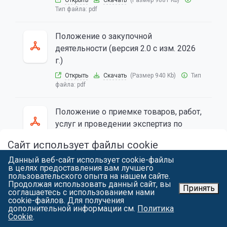
Открыть
Скачать
(Размер 9881 Kb)
Тип файла:
pdf
Положение о закупочной
деятельности (версия 2.0 с изм. 2026
г.)
Открыть
Скачать
(Размер 940 Kb)
Тип
файла:
pdf
Положение о приемке товаров, работ,
услуг и проведении экспертиз по
итогам осуществления закупок
Сайт использует файлы cookie
товаров, выполнения работ, оказания
Данный веб-сайт использует cookie-файлы
услуг
Продолжая работу с spbgau.ru, вы подтверждаете использование
в целях предоставления вам лучшего
сайтом cookie вашего браузера с целью улучшить предложения и
пользовательского опыта на нашем сайте.
Открыть
Скачать
(Размер 924 Kb)
Тип
сервис на основе ваших предпочтений и интересов. Вы можете
Продолжая использовать данный сайт, вы
файла:
pdf
ознакомиться
с условиями и принципами их обработки. Вы можете
Принять
соглашаетесь с использованием нами
запретить сохранение cookie в настройках своего браузера.
cookie-файлов. Для получения
дополнительной информации см.
Политика
Положение о Единой комиссии по
Я СОГЛАСЕН
Cookie
.
определению поставщиков